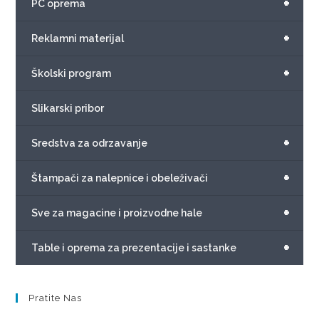
+
PC oprema
+
Reklamni materijal
+
Školski program
Slikarski pribor
+
Sredstva za odrzavanje
+
Štampači za nalepnice i obeleživači
+
Sve za magacine i proizvodne hale
+
Table i oprema za prezentacije i sastanke
Pratite Nas