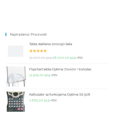
Najtraženiji Proizvodi
Tabla staklena 100x150 bela
Ocenjeno
31.000,00
рсд
28.000,00
рсд
+PDV
sa
5.00
od
5
Flipchart tabla Optima 70x100 + tronožac
11.974,00
рсд
+PDV
Kalkulator sa funkcijama Optima SS 508
1.665,00
рсд
+PDV