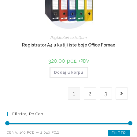
Registratori sa kutijom
Registrator A4 u kutiji iste boje Office Fornax
320,00
рсд
+PDV
Dodaj u korpu
1
2
3
Filtriraj Po Ceni
CENA:
190 РСД
—
2.040 РСД
FILTER