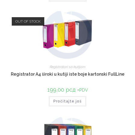
OUT OF STOCK
Registratori sa kutijom
Registrator A4 široki u kutiji iste boje kartonski FullLine
199,00
рсд
+PDV
Pročitajte još