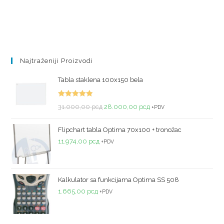
Najtraženiji Proizvodi
Tabla staklena 100x150 bela
Ocenjeno
31.000,00
рсд
28.000,00
рсд
+PDV
sa
5.00
od
5
Flipchart tabla Optima 70x100 + tronožac
11.974,00
рсд
+PDV
Kalkulator sa funkcijama Optima SS 508
1.665,00
рсд
+PDV