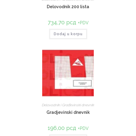
Delovodnik 200 lista
734,70
рсд
+PDV
Dodaj u korpu
Delovodnik i Građevinski dnevnik
Gradjevinski dnevnik
196,00
рсд
+PDV