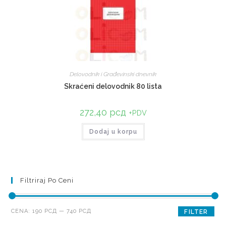
Delovodnik i Građevinski dnevnik
Skraćeni delovodnik 80 lista
272,40
рсд
+PDV
Dodaj u korpu
Filtriraj Po Ceni
CENA:
190 РСД
—
740 РСД
FILTER