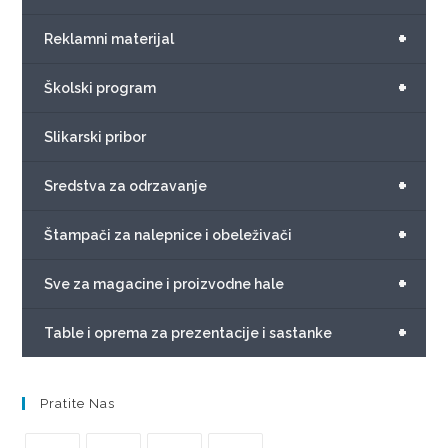
+
Reklamni materijal
+
Školski program
Slikarski pribor
+
Sredstva za odrzavanje
+
Štampači za nalepnice i obeleživači
+
Sve za magacine i proizvodne hale
+
Table i oprema za prezentacije i sastanke
Pratite Nas