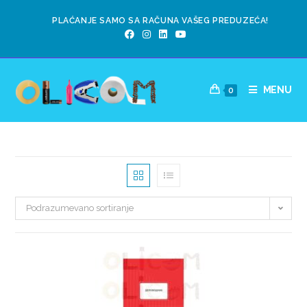
PLAĆANJE SAMO SA RAČUNA VAŠEG PREDUZEĆA!
MENU
0
Podrazumevano sortiranje