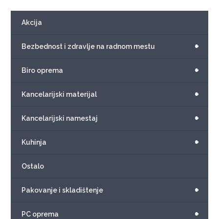
Akcija
+
Bezbednost i zdravlje na radnom mestu
+
Biro oprema
+
Kancelarijski materijal
+
Kancelarijski namestaj
+
Kuhinja
Ostalo
+
Pakovanje i skladištenje
+
PC oprema