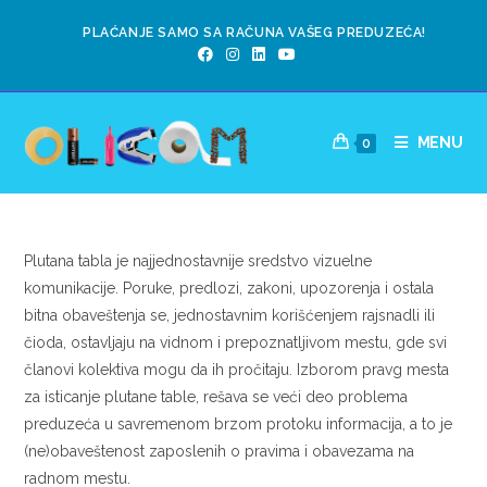
PLAĆANJE SAMO SA RAČUNA VAŠEG PREDUZEĆA!
MENU
0
Plutana tabla je najjednostavnije sredstvo vizuelne
komunikacije. Poruke, predlozi, zakoni, upozorenja i ostala
bitna obaveštenja se, jednostavnim korišćenjem rajsnadli ili
čioda, ostavljaju na vidnom i prepoznatljivom mestu, gde svi
članovi kolektiva mogu da ih pročitaju. Izborom pravg mesta
za isticanje plutane table, rešava se veći deo problema
preduzeća u savremenom brzom protoku informacija, a to je
(ne)obaveštenost zaposlenih o pravima i obavezama na
radnom mestu.