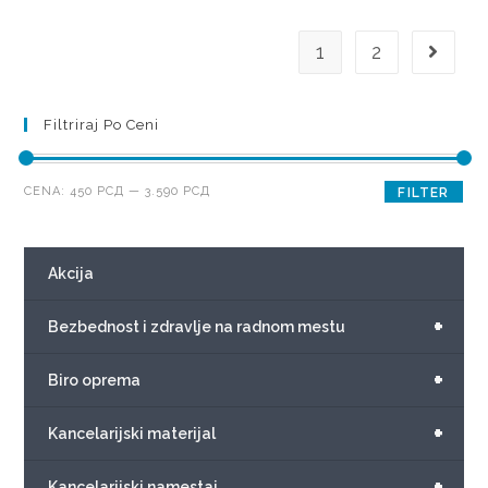
1
2
Filtriraj Po Ceni
CENA:
450 РСД
—
3.590 РСД
FILTER
Akcija
+
Bezbednost i zdravlje na radnom mestu
+
Biro oprema
+
Kancelarijski materijal
+
Kancelarijski namestaj