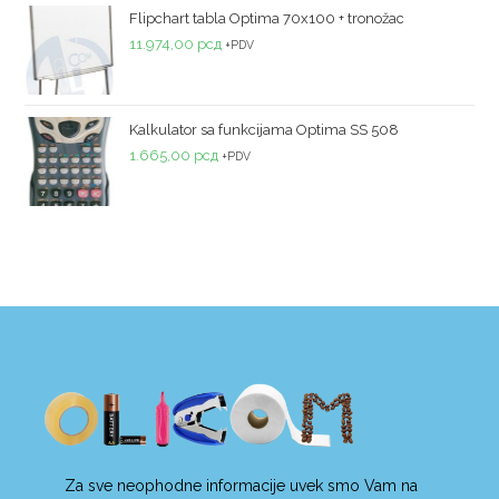
5
Flipchart tabla Optima 70x100 + tronožac
11.974,00
рсд
+PDV
Kalkulator sa funkcijama Optima SS 508
1.665,00
рсд
+PDV
Za sve neophodne informacije uvek smo Vam na