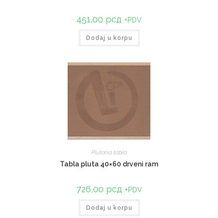
451,00
рсд
+PDV
Dodaj u korpu
Plutana tabla
Tabla pluta 40×60 drveni ram
726,00
рсд
+PDV
Dodaj u korpu