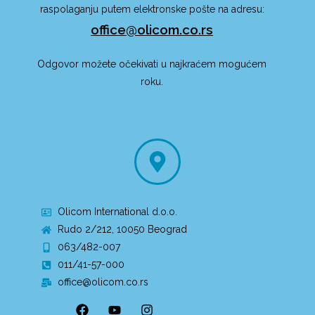
raspolaganju putem elektronske pošte na adresu:
office@olicom.co.rs
Odgovor možete očekivati u najkraćem mogućem
roku.
Olicom International d.o.o.
Rudo 2/212, 10050 Beograd
063/482-007
011/41-57-000
office@olicom.co.rs