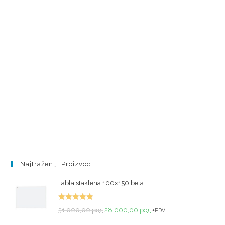
Najtraženiji Proizvodi
Tabla staklena 100x150 bela
Ocenjeno
31.000,00
рсд
28.000,00
рсд
+PDV
sa
5.00
od