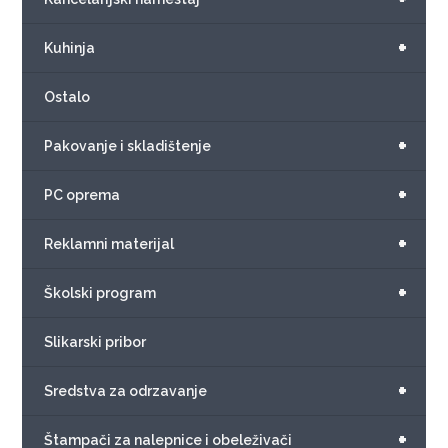
+
Kuhinja
Ostalo
+
Pakovanje i skladištenje
+
PC oprema
+
Reklamni materijal
+
Školski program
Slikarski pribor
+
Sredstva za odrzavanje
+
Štampači za nalepnice i obeleživači