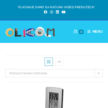
PLAĆANJE SAMO SA RAČUNA VAŠEG PREDUZEĆA!
MENU
0
Podrazumevano sortiranje