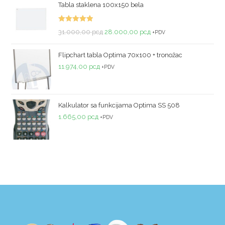
Tabla staklena 100x150 bela
Ocenjeno
31.000,00
рсд
28.000,00
рсд
+PDV
sa
5.00
od
5
Flipchart tabla Optima 70x100 + tronožac
11.974,00
рсд
+PDV
Kalkulator sa funkcijama Optima SS 508
1.665,00
рсд
+PDV