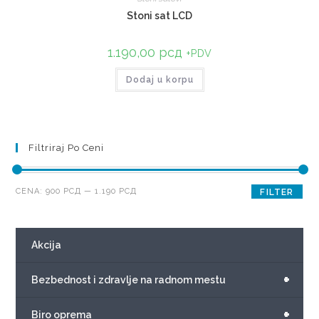
Stoni sat LCD
1.190,00
рсд
+PDV
Dodaj u korpu
Filtriraj Po Ceni
CENA:
900 РСД
—
1.190 РСД
FILTER
Akcija
+
Bezbednost i zdravlje na radnom mestu
+
Biro oprema