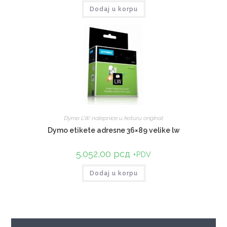
Dodaj u korpu
Dymo LW nalepnice u koturu original
Dymo etikete adresne 36×89 velike lw
5.052,00
рсд
+PDV
Dodaj u korpu