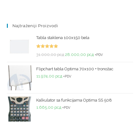
Najtraženiji Proizvodi
Tabla staklena 100x150 bela
Ocenjeno
31.000,00
рсд
28.000,00
рсд
+PDV
sa
5.00
od
5
Flipchart tabla Optima 70x100 + tronožac
11.974,00
рсд
+PDV
Kalkulator sa funkcijama Optima SS 508
1.665,00
рсд
+PDV