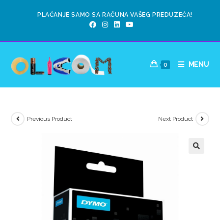
PLAĆANJE SAMO SA RAČUNA VAŠEG PREDUZEĆA!
MENU
0
Previous Product
Next Product