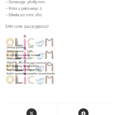
– Dimenzije: 36×89 mm
– Rolni u pakovanju: 2
– Etiketa po rolni: 260
EAN code: 5411313990127