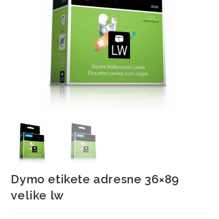
Dymo etikete adresne 36×89
velike lw