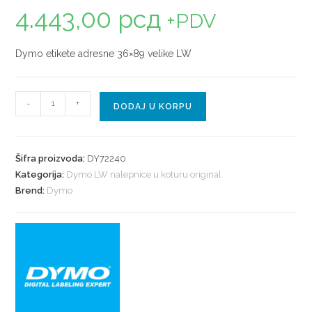
4.443,00
рсд
+PDV
Dymo etikete adresne 36×89 velike LW
-
+
DODAJ U KORPU
Šifra proizvoda:
DY72240
Kategorija:
Dymo LW nalepnice u koturu original
Brend:
Dymo