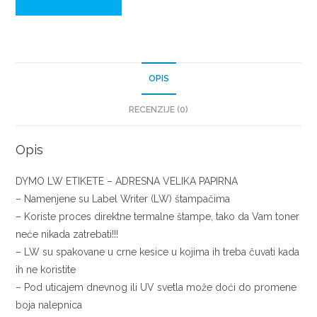
OPIS
RECENZIJE (0)
Opis
DYMO LW ETIKETE – ADRESNA VELIKA PAPIRNA
– Namenjene su Label Writer (LW) štampačima
– Koriste proces direktne termalne štampe, tako da Vam toner
neće nikada zatrebati!!!
– LW su spakovane u crne kesice u kojima ih treba čuvati kada
ih ne koristite
– Pod uticajem dnevnog ili UV svetla može doći do promene
boja nalepnica