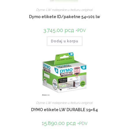
Dymo LW nalepnice u koturu original
Dymo etikete ID/paketne 54×101 lw
3.745,00
рсд
+PDV
Dodaj u korpu
Dymo LW nalepnice u koturu original
DYMO etikete LW DURABLE 19×64
15.890,00
рсд
+PDV