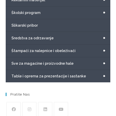
+
Reklamni materijal
+
Školski program
Slikarski pribor
+
Sredstva za odrzavanje
+
Štampači za nalepnice i obeleživači
+
Sve za magacine i proizvodne hale
+
Table i oprema za prezentacije i sastanke
Pratite Nas