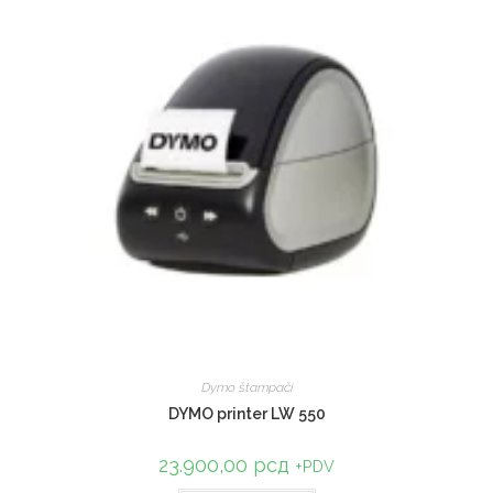
Dymo štampači
DYMO printer LW 550
23.900,00
рсд
+PDV