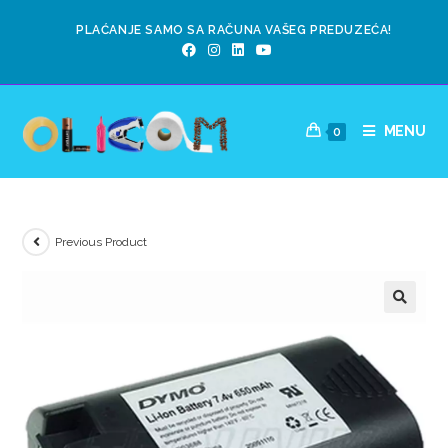
PLAĆANJE SAMO SA RAČUNA VAŠEG PREDUZEĆA!
MENU
0
Previous Product