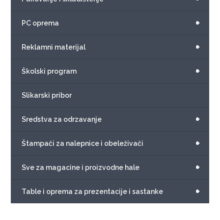
+
PC oprema
+
Reklamni materijal
+
Školski program
Slikarski pribor
+
Sredstva za odrzavanje
+
Štampači za nalepnice i obeleživači
+
Sve za magacine i proizvodne hale
+
Table i oprema za prezentacije i sastanke