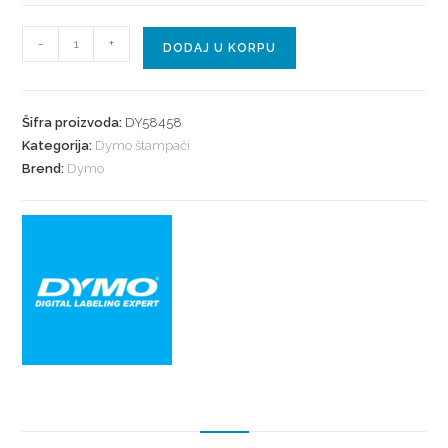
-
+
DODAJ U KORPU
Šifra proizvoda:
DY58458
Kategorija:
Dymo štampači
Brend:
Dymo