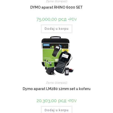
Dymo štampači
DYMO aparat RHINO 6000 SET
75.000,00
рсд
+PDV
Dodaj u korpu
Dymo štampači
Dymo aparat LM280 12mm set u koferu
20.303,00
рсд
+PDV
Dodaj u korpu