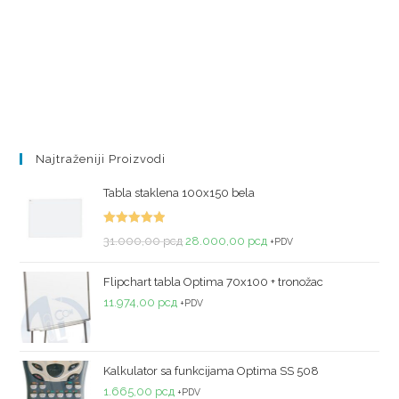
Najtraženiji Proizvodi
Tabla staklena 100x150 bela
Ocenjeno
31.000,00
рсд
28.000,00
рсд
+PDV
sa
5.00
od
5
Flipchart tabla Optima 70x100 + tronožac
11.974,00
рсд
+PDV
Kalkulator sa funkcijama Optima SS 508
1.665,00
рсд
+PDV