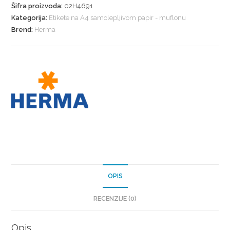
Šifra proizvoda:
02H4691
Kategorija:
Etikete na A4 samolepljivom papir - muflonu
Brend:
Herma
OPIS
RECENZIJE (0)
Opis