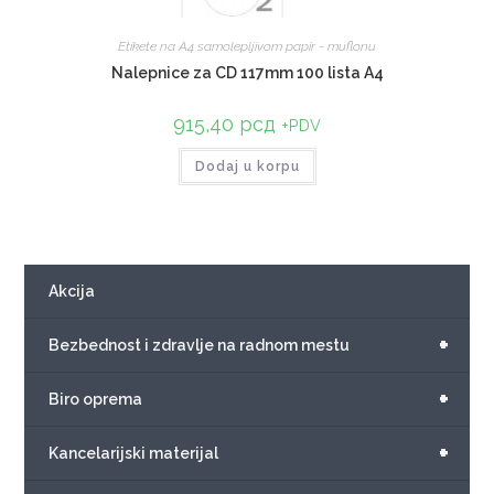
Etikete na A4 samolepljivom papir - muflonu
Nalepnice za CD 117mm 100 lista A4
915,40
рсд
+PDV
Dodaj u korpu
Akcija
+
Bezbednost i zdravlje na radnom mestu
+
Biro oprema
+
Kancelarijski materijal