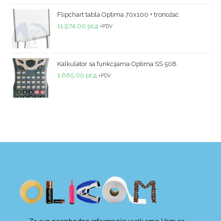
5
Flipchart tabla Optima 70x100 + tronožac
11.974,00
рсд
+PDV
Kalkulator sa funkcijama Optima SS 508
1.665,00
рсд
+PDV