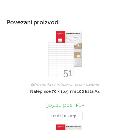
Povezani proizvodi
Etikete na A4 samolepljivom papir - muflonu
Nalepnice 70 x 16,9mm 100 lista A4
915,40
рсд
+PDV
Dodaj u korpu