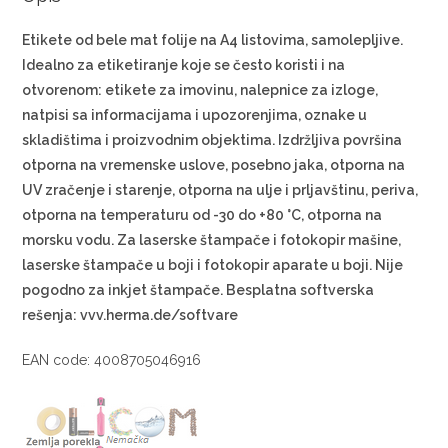
Etikete od bele mat folije na A4 listovima, samolepljive.
Idealno za etiketiranje koje se često koristi i na
otvorenom: etikete za imovinu, nalepnice za izloge,
natpisi sa informacijama i upozorenjima, oznake u
skladištima i proizvodnim objektima. Izdržljiva površina
otporna na vremenske uslove, posebno jaka, otporna na
UV zračenje i starenje, otporna na ulje i prljavštinu, periva,
otporna na temperaturu od -30 do +80 °C, otporna na
morsku vodu. Za laserske štampače i fotokopir mašine,
laserske štampače u boji i fotokopir aparate u boji. Nije
pogodno za inkjet štampače. Besplatna softverska
rešenja: vvv.herma.de/softvare
EAN code: 4008705046916