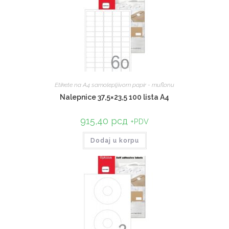
Etikete na A4 samolepljivom papir - muflonu
Nalepnice 37,5×23,5 100 lista A4
915,40
рсд
+PDV
Dodaj u korpu