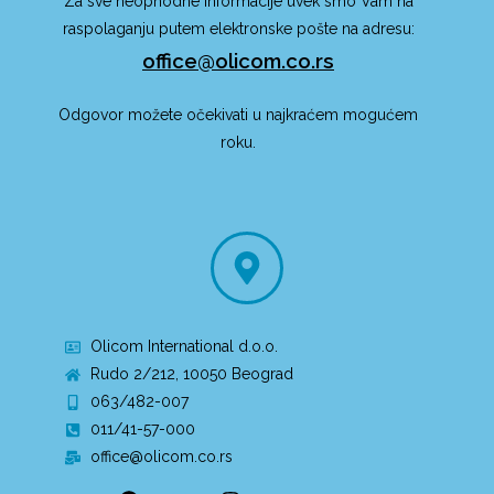
Za sve neophodne informacije uvek smo Vam na
raspolaganju putem elektronske pošte na adresu:
office@olicom.co.rs
Odgovor možete očekivati u najkraćem mogućem
roku.
Olicom International d.o.o.
Rudo 2/212, 10050 Beograd
063/482-007
011/41-57-000
office@olicom.co.rs