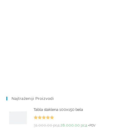
Najtraženiji Proizvodi
Tabla staklena 100x150 bela
Ocenjeno
31.000,00
рсд
28.000,00
рсд
+PDV
sa
5.00
od