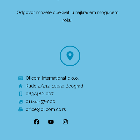
Odgovor možete očekivati u najkraćem mogućem
roku.
Olicom International d.o.o.
Rudo 2/212, 10050 Beograd
063/482-007
011/41-57-000
office@olicom.co.rs