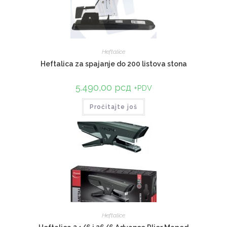
Heftalice
Heftalica za spajanje do 200 listova stona
5.490,00
рсд
+PDV
Pročitajte još
Heftalice