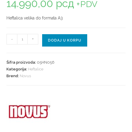
14.990,00
рсд
+PDV
Heftalica velika do formata A3
-
+
DODAJ U KORPU
Šifra proizvoda:
05HN056
Kategorija:
Heftalice
Brend:
Novus