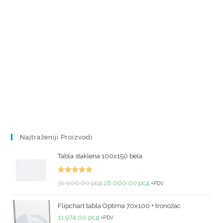
Najtraženiji Proizvodi
Tabla staklena 100x150 bela
Ocenjeno
31.000,00
рсд
28.000,00
рсд
+PDV
sa
5.00
od
5
Flipchart tabla Optima 70x100 + tronožac
11.974,00
рсд
+PDV