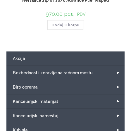
Heftalica 24/6 i 26/6 Advance Plier Maped
970,00
рсд
+PDV
Dodaj u korpu
Akcija
+
Bezbednost i zdravlje na radnom mestu
+
Biro oprema
+
Kancelarijski materijal
+
Kancelarijski namestaj
+
Kuhinja