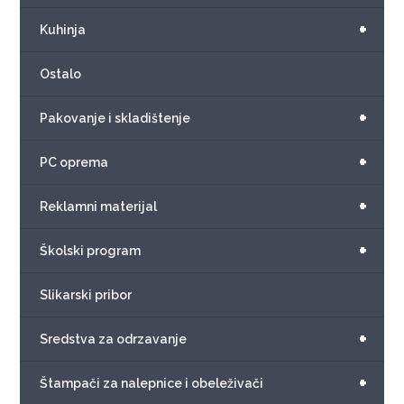
+
Kuhinja
Ostalo
+
Pakovanje i skladištenje
+
PC oprema
+
Reklamni materijal
+
Školski program
Slikarski pribor
+
Sredstva za odrzavanje
+
Štampači za nalepnice i obeleživači