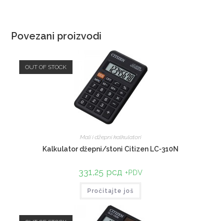
Povezani proizvodi
OUT OF STOCK
Mali i džepni kalkulatori
Kalkulator džepni/stoni Citizen LC-310N
331,25
рсд
+PDV
Pročitajte još