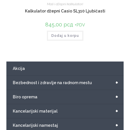
Mali i džepni kalkulatori
Kalkulator džepni Casio SL310 Ljubičasti
845,00
рсд
+PDV
Dodaj u korpu
Akcija
+
Bezbednost i zdravlje na radnom mestu
+
Biro oprema
+
Kancelarijski materijal
+
Kancelarijski namestaj