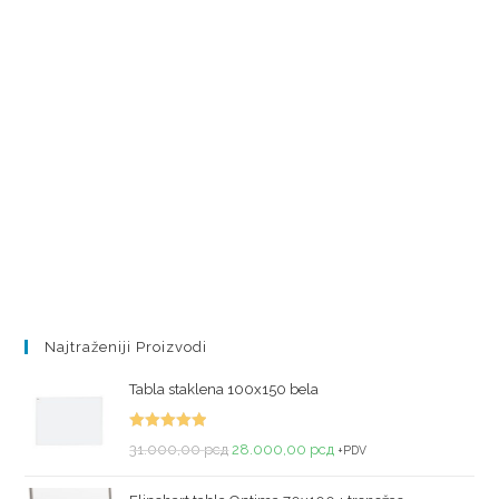
Najtraženiji Proizvodi
Tabla staklena 100x150 bela
Ocenjeno
31.000,00
рсд
28.000,00
рсд
+PDV
sa
5.00
od
5