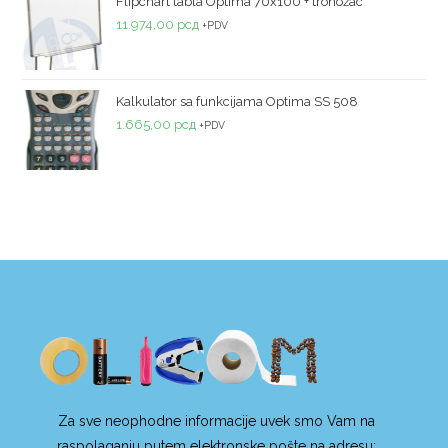
Flipchart tabla Optima 70x100 + tronožac
11.974,00
рсд
+PDV
Kalkulator sa funkcijama Optima SS 508
1.665,00
рсд
+PDV
Za sve neophodne informacije uvek smo Vam na
raspolaganju putem elektronske pošte na adresu: