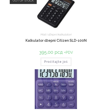
OUT OF STOCK
Mali i džepni kalkulatori
Kalkulator džepni Citizen SLD-100N
395,00
рсд
+PDV
Pročitajte još