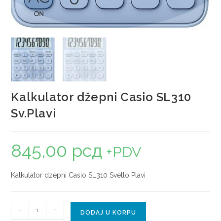
Kalkulator džepni Casio SL310
Sv.Plavi
845,00
рсд
+PDV
Kalkulator dzepni Casio SL310 Svetlo Plavi
-
+
DODAJ U KORPU