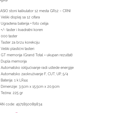
ASIO stoni kalkulator 12 mesta GR12 – CRNI
 Veliki displej sa 12 cifara
 Ugrađena baterija + foto ćelija
 +/- taster i kvadratni koren
 000 taster
 Taster za brzu korekciju
 Veliki plastični tasteri
 GT memorija (Grand Total = ukupan rezultat)
 Dupla memorija
 Automatsko isključivanje radi uštede energije
 Automatsko zaokruživanje F, CUT, UP, 5/4
 Baterija: 1 k LR44
 Dimenzije: 3,5cm x 15,5cm x 20,9cm
 Težina: 225 gr
AN code: 4971850089834