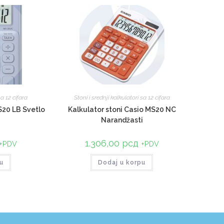
sa 12 cifara
Stoni i srednji kalkulatori sa 12 cifara
S20 LB Svetlo
Kalkulator stoni Casio MS20 NC
Narandžasti
1.306,00
рсд
+PDV
+PDV
u
Dodaj u korpu