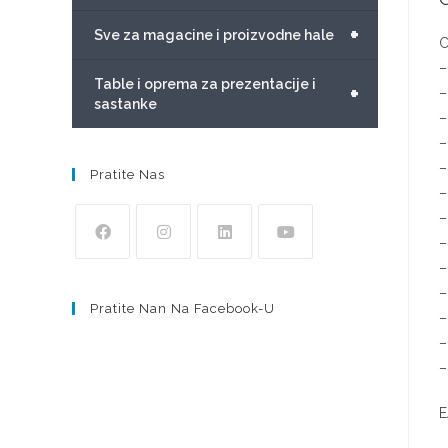
+
Sve za magacine i proizvodne hale
C
–
Table i oprema za prezentacije i
+
–
sastanke
–
–
–
Pratite Nas
–
–
–
–
–
Pratite Nan Na Facebook-U
–
–
–
E