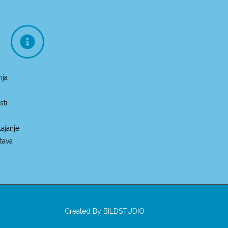
nja
sti
ajanje
tava
Created By
BILDSTUDIO