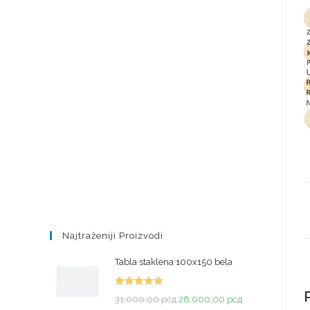
Najtraženiji Proizvodi
Tabla staklena 100x150 bela
Ocenjeno
31.000,00
рсд
28.000,00
рсд
sa
5.00
od