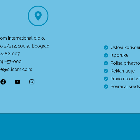
om International d.o.o.
o 2/212, 10050 Beograd
Uslovi korišće
/482-007
Isporuka
/41-57-000
Polisa privatno
ice@olicom.co.rs
Reklamacije
Pravo na odust
Povraćaj sreds