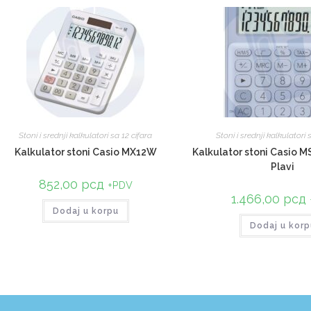
Stoni i srednji kalkulatori sa 12 cifara
Stoni i srednji kalkulatori 
Kalkulator stoni Casio MX12W
Kalkulator stoni Casio M
Plavi
852,00
рсд
+PDV
1.466,00
рсд
Dodaj u korpu
Dodaj u korp