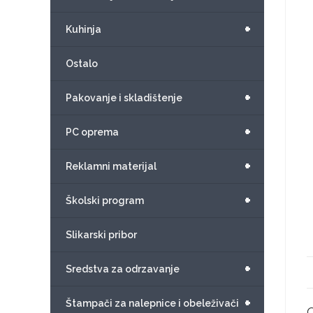
+
Kuhinja
Ostalo
+
Pakovanje i skladištenje
+
PC oprema
+
Reklamni materijal
+
Školski program
Slikarski pribor
+
Sredstva za odrzavanje
+
Štampači za nalepnice i obeleživači