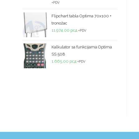
+PDV
5
Flipchart tabla Optima 70x100 +
tronožac
11.974,00
рсд
+PDV
Kalkulator sa funkcijama Optima
SS 508
1.665,00
рсд
+PDV