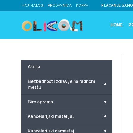
MOJ NALOG
PRODAVNICA
KORPA
PLAĆANJE SAMO
HOME
P
Akcija
Bezbednost i zdravlje na radnom
+
mestu
+
Biro oprema
+
Kancelarijski materijal
+
Kancelarijski namestaj