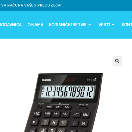
 SA RAČUNA VAŠEG PREDUZEĆA!
RODAVNICA
O NAMA
KORISNIČKI SERVIS
VESTI
KON