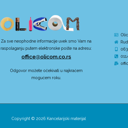
Olic
Za sve neophodne informacije uvek smo Vam na
Rud
raspolaganju putem elektronske pošte na adresu:
063
office@olicom.co.rs
011
off
Odgovor možete očekivati u najkraćem
mogućem roku.
Copyright © 2026 Kancelarijski materijal