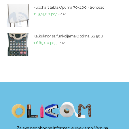
5
Flipchart tabla Optima 70x100 + tronožac
11.974,00
рсд
+PDV
Kalkulator sa funkcijama Optima SS 508
1.665,00
рсд
+PDV
Za sve neophodne informacije uvek smo Vam na