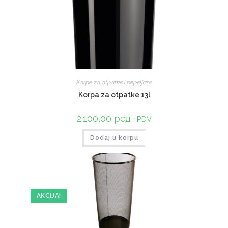
Korpe za otpatke i pepeljare
Korpa za otpatke 13l
2.100,00
рсд
+PDV
Dodaj u korpu
AKCIJA!