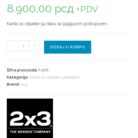
8.900,00
рсд
+PDV
Kanta za otpatke 54 litara sa ljuljajucim poklopcem
-
+
DODAJ U KORPU
Šifra proizvoda:
F468
Kategorija:
Korpe za otpatke i pepeljare
Brend:
2x3