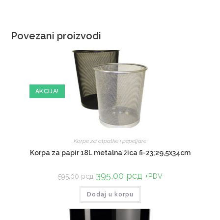
Povezani proizvodi
AKCIJA!
Korpe za otpatke i pepeljare
Korpa za papir 18L metalna žica fi-23;29,5x34cm
395,00
рсд
+PDV
595,00
рсд
Dodaj u korpu