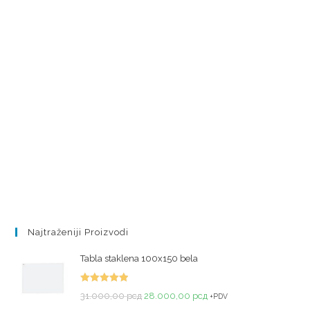
Najtraženiji Proizvodi
Tabla staklena 100x150 bela
Ocenjeno
31.000,00
рсд
28.000,00
рсд
+PDV
sa
5.00
od