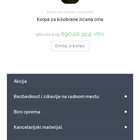
Korpe za otpatke i pepeljare
Korpa za kišobrane žičana crna
690,00
рсд
+PDV
960,00
рсд
Dodaj u korpu
Akcija
+
Bezbednost i zdravlje na radnom mestu
+
Biro oprema
+
Kancelarijski materijal