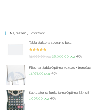
Najtraženiji Proizvodi
Tabla staklena 100x150 bela
Ocenjeno
31.000,00
рсд
28.000,00
рсд
+PDV
sa
5.00
od
5
Flipchart tabla Optima 70x100 + tronožac
11.974,00
рсд
+PDV
Kalkulator sa funkcijama Optima SS 508
1.665,00
рсд
+PDV