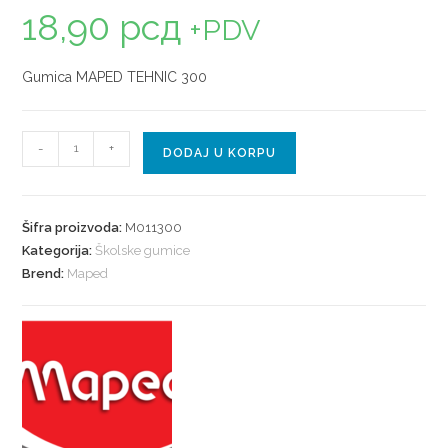
18,90
рсд
+PDV
Gumica MAPED TEHNIC 300
-
+
DODAJ U KORPU
Šifra proizvoda:
M011300
Kategorija:
Školske gumice
Brend:
Maped