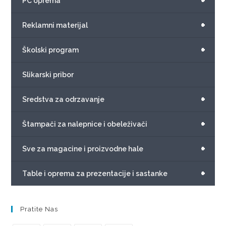
+
PC oprema
+
Reklamni materijal
+
Školski program
Slikarski pribor
+
Sredstva za odrzavanje
+
Štampači za nalepnice i obeleživači
+
Sve za magacine i proizvodne hale
+
Table i oprema za prezentacije i sastanke
Pratite Nas