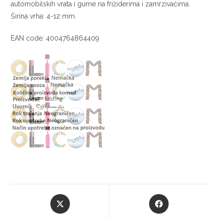
automobilskih vrata i gume na frižiderima i zamrzivačima.
Širina vrha: 4-12 mm.
EAN code: 4004764864409