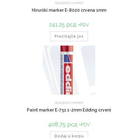
Specijalni markeri
Hirurški marker E-8020 crvena 1mm
241,25
рсд
+PDV
Pročitajte još
Specijalni markeri
Paint marker E-751 1-2mm Edding crveni
408,75
рсд
+PDV
Dodaj u korpu