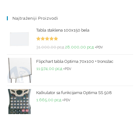
Najtraženiji Proizvodi
Tabla staklena 100x150 bela
Ocenjeno
31.000,00
рсд
28.000,00
рсд
+PDV
sa
5.00
od
5
Flipchart tabla Optima 70x100 + tronožac
11.974,00
рсд
+PDV
Kalkulator sa funkcijama Optima SS 508
1.665,00
рсд
+PDV