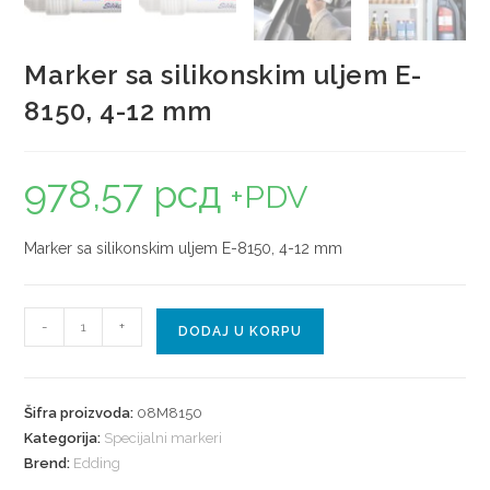
Marker sa silikonskim uljem E-
8150, 4-12 mm
978,57
рсд
+PDV
Marker sa silikonskim uljem E-8150, 4-12 mm
-
+
DODAJ U KORPU
Šifra proizvoda:
08M8150
Kategorija:
Specijalni markeri
Brend:
Edding