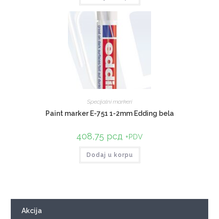
Specijalni markeri
Paint marker E-751 1-2mm Edding bela
408,75
рсд
+PDV
Dodaj u korpu
Akcija