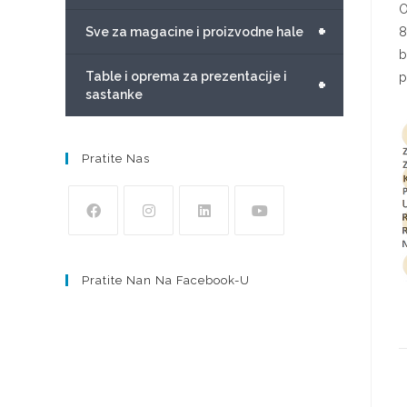
O
+
Sve za magacine i proizvodne hale
8
b
Table i oprema za prezentacije i
p
+
sastanke
Pratite Nas
Pratite Nan Na Facebook-U