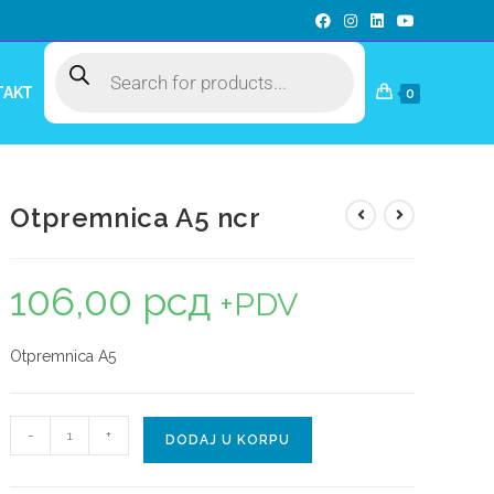
TAKT
0
Otpremnica A5 ncr
106,00
рсд
+PDV
Otpremnica A5
-
+
DODAJ U KORPU