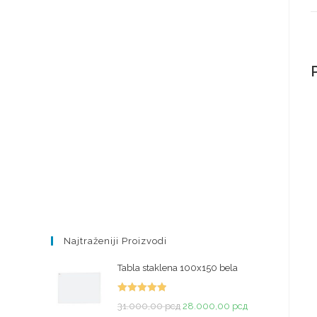
Najtraženiji Proizvodi
Tabla staklena 100x150 bela
Ocenjeno
31.000,00
рсд
28.000,00
рсд
sa
5.00
od