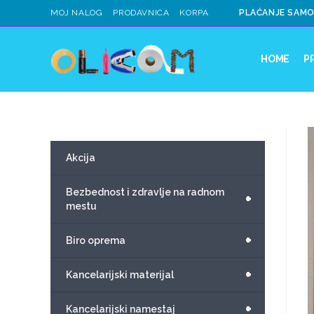
MOJ NALOG
PRODAVNICA
KORPA
PLAĆANJE SAMO
HOME
P
Akcija
Bezbednost i zdravlje na radnom
+
mestu
+
Biro oprema
+
Kancelarijski materijal
+
Kancelarijski namestaj