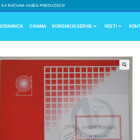
 SA RAČUNA VAŠEG PREDUZEĆA!
RODAVNICA
O NAMA
KORISNIČKI SERVIS
VESTI
KON