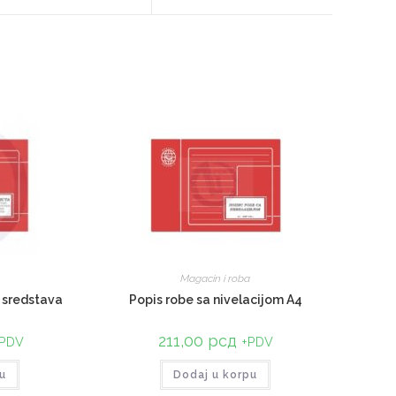
Magacin i roba
h sredstava
Popis robe sa nivelacijom A4
211,00
рсд
PDV
+PDV
u
Dodaj u korpu