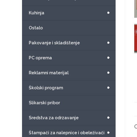
+
Kuhinja
Ostalo
+
Pakovanje i skladištenje
+
PC oprema
+
Reklamni materijal
+
Školski program
Slikarski pribor
+
Sredstva za odrzavanje
+
Štampači za nalepnice i obeleživači