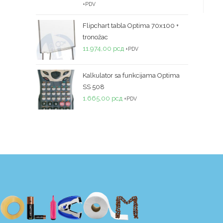
+PDV
5
Flipchart tabla Optima 70x100 +
tronožac
11.974,00
рсд
+PDV
Kalkulator sa funkcijama Optima
SS 508
1.665,00
рсд
+PDV