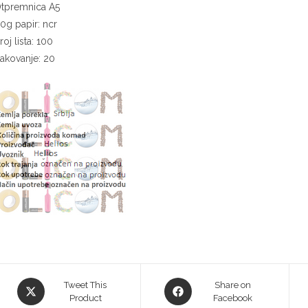
tpremnica A5
0g papir: ncr
roj lista: 100
akovanje: 20
Tweet This
Share on
Product
Facebook