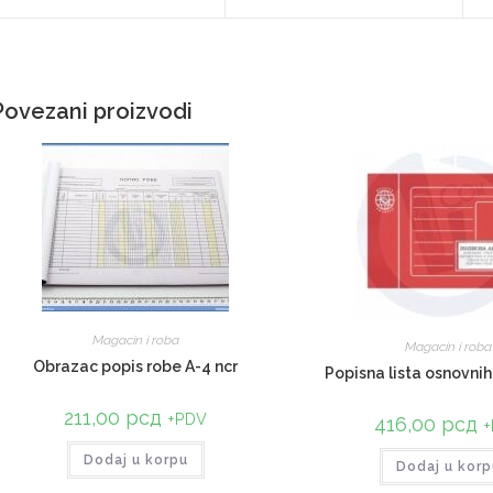
Povezani proizvodi
Magacin i roba
Magacin i roba
Obrazac popis robe A-4 ncr
Popisna lista osnovni
211,00
рсд
+PDV
416,00
рсд
+
Dodaj u korpu
Dodaj u korp