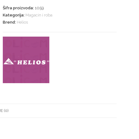
Šifra proizvoda:
1059
Kategorija:
Magacin i roba
Brend:
Helios
E (0)