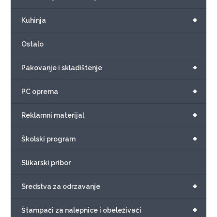
+
Kuhinja
Ostalo
+
Pakovanje i skladištenje
+
PC oprema
+
Reklamni materijal
+
Školski program
Slikarski pribor
+
Sredstva za odrzavanje
+
Štampači za nalepnice i obeleživači