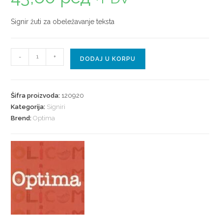
Signir žuti za obeležavanje teksta
-
+
DODAJ U KORPU
Šifra proizvoda:
120920
Kategorija:
Signiri
Brend:
Optima