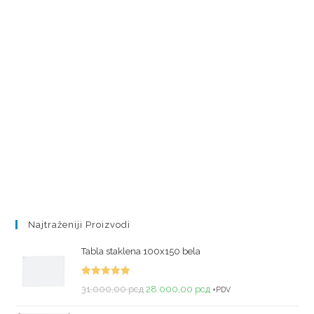
Najtraženiji Proizvodi
Tabla staklena 100x150 bela
Ocenjeno
31.000,00
рсд
28.000,00
рсд
+PDV
sa
5.00
od
5