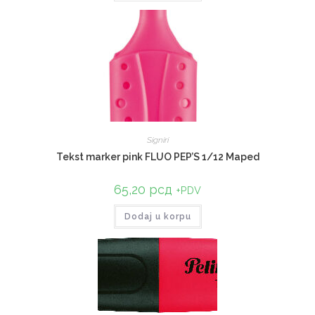
Signiri
Tekst marker pink FLUO PEP’S 1/12 Maped
65,20
рсд
+PDV
Dodaj u korpu