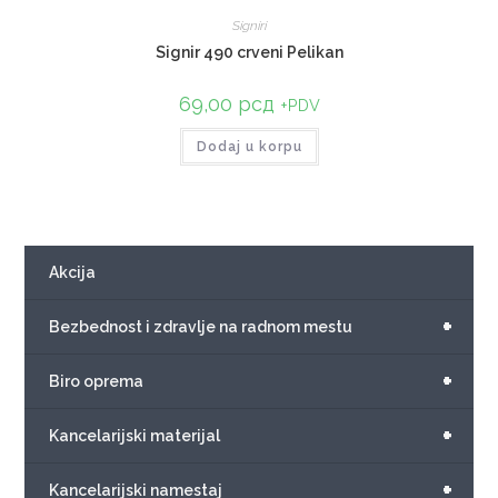
Signiri
Signir 490 crveni Pelikan
69,00
рсд
+PDV
Dodaj u korpu
Akcija
+
Bezbednost i zdravlje na radnom mestu
+
Biro oprema
+
Kancelarijski materijal
+
Kancelarijski namestaj