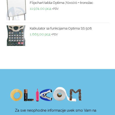
Flipchart tabla Optima 70x100 + tronožac
11.974,00
рсд
+PDV
Kalkulator sa funkcijama Optima SS 508
1.665,00
рсд
+PDV
Za sve neophodne informacije uvek smo Vam na