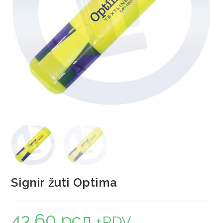
Signir žuti Optima
43,60
рсд
+PDV