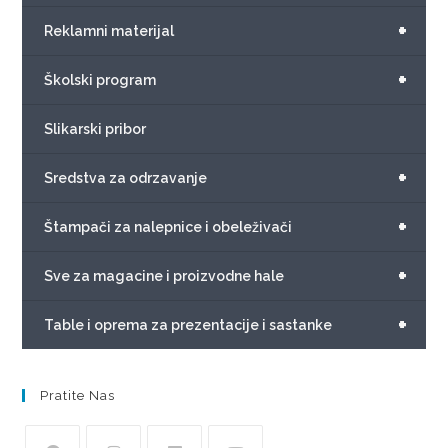
+
Reklamni materijal
+
Školski program
Slikarski pribor
+
Sredstva za odrzavanje
+
Štampači za nalepnice i obeleživači
+
Sve za magacine i proizvodne hale
+
Table i oprema za prezentacije i sastanke
Pratite Nas