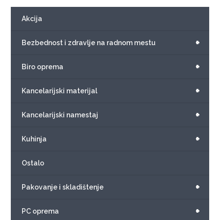
Akcija
+
Bezbednost i zdravlje na radnom mestu
+
Biro oprema
+
Kancelarijski materijal
+
Kancelarijski namestaj
+
Kuhinja
Ostalo
+
Pakovanje i skladištenje
+
PC oprema