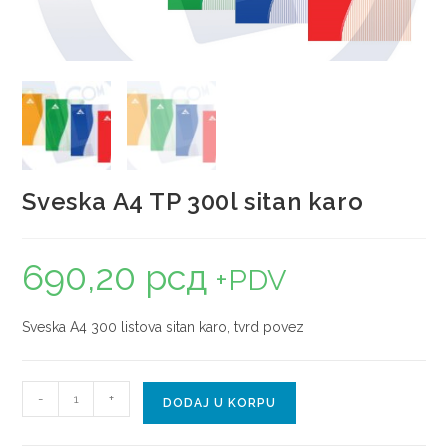
Sveska A4 TP 300l sitan karo
690,20
рсд
+PDV
Sveska A4 300 listova sitan karo, tvrd povez
-
+
DODAJ U KORPU