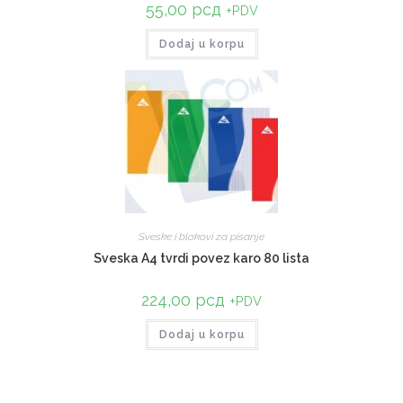
55,00
рсд
+PDV
Dodaj u korpu
Sveske i blokovi za pisanje
Sveska A4 tvrdi povez karo 80 lista
224,00
рсд
+PDV
Dodaj u korpu