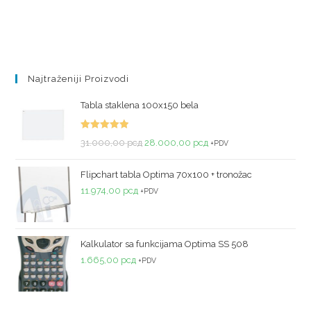
Najtraženiji Proizvodi
Tabla staklena 100x150 bela
Ocenjeno
31.000,00
рсд
28.000,00
рсд
+PDV
sa
5.00
od
5
Flipchart tabla Optima 70x100 + tronožac
11.974,00
рсд
+PDV
Kalkulator sa funkcijama Optima SS 508
1.665,00
рсд
+PDV