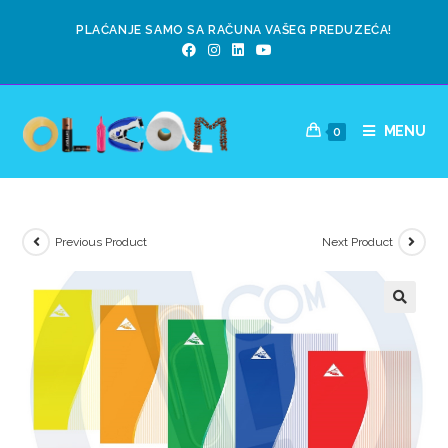
PLAĆANJE SAMO SA RAČUNA VAŠEG PREDUZEĆA!
MENU
0
Previous Product
Next Product