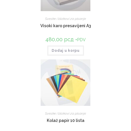
Sveske i blokovi za pisanje
Visoki karo presavijeni A3
480,00
рсд
+PDV
Dodaj u korpu
Sveske i blokovi za pisanje
Kolaž papir 10 lista