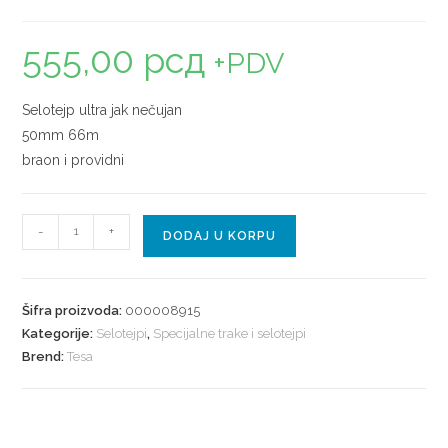
555,00
рсд
+PDV
Selotejp ultra jak nečujan
50mm 66m
braon i providni
-
+
DODAJ U KORPU
Šifra proizvoda:
000008915
Kategorije:
Selotejpi
,
Specijalne trake i selotejpi
Brend:
Tesa