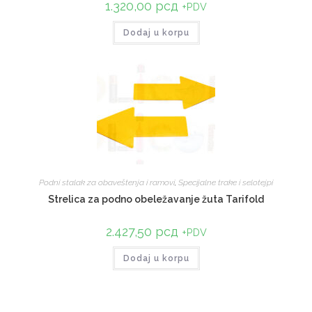
1.320,00
рсд
+PDV
Dodaj u korpu
Podni stalak za obaveštenja i ramovi
,
Specijalne trake i selotejpi
Strelica za podno obeležavanje žuta Tarifold
2.427,50
рсд
+PDV
Dodaj u korpu