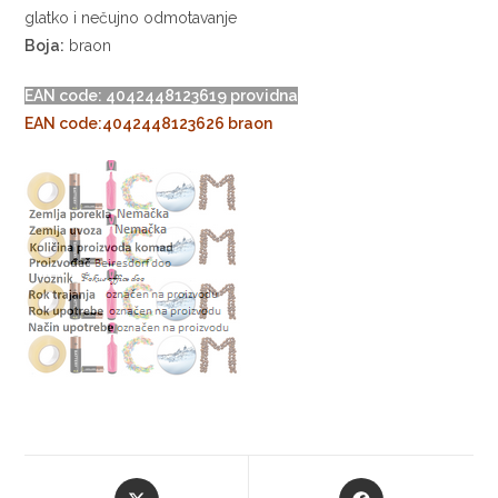
glatko i nečujno odmotavanje
Boja:
braon
EAN code: 4042448123619
providna
EAN code:
4042448123626
braon