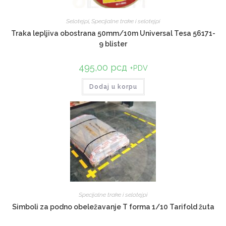
Selotejpi
,
Specijalne trake i selotejpi
Traka lepljiva obostrana 50mm/10m Universal Tesa 56171-
9 blister
495,00
рсд
+PDV
Dodaj u korpu
Specijalne trake i selotejpi
Simboli za podno obeležavanje T forma 1/10 Tarifold žuta