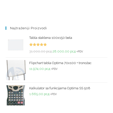
Najtraženiji Proizvodi
Tabla staklena 100x150 bela
Ocenjeno
31.000,00
рсд
28.000,00
рсд
+PDV
sa
5.00
od
5
Flipchart tabla Optima 70x100 + tronožac
11.974,00
рсд
+PDV
Kalkulator sa funkcijama Optima SS 508
1.665,00
рсд
+PDV