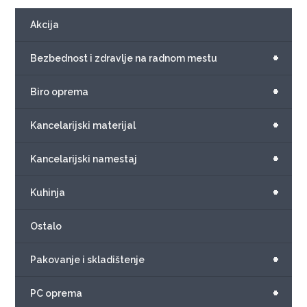
Akcija
+
Bezbednost i zdravlje na radnom mestu
+
Biro oprema
+
Kancelarijski materijal
+
Kancelarijski namestaj
+
Kuhinja
Ostalo
+
Pakovanje i skladištenje
+
PC oprema